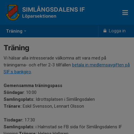
SIMLÅNGSDALENS IF
Löparsektionen
Logga in
Träning
Träning
Vi hälsar alla intresserade välkomna att vara med på
träningarna- och efter 2-3 tillfällen
betala in medlemsavgiften på
SIF:s bankgiro
.
Gemensamma träningspass
Söndagar
: 10:00
Samlingsplats:
Idrottsplatsen i Simlångsdalen
Tränare:
Eskil Svensson, Lennart Olsson
Tisdagar:
17:30
Samlingsplats:
i Halmstad se FB sida för Simlångsdalens IF
löpning
Tränare:
Helena Hallgren