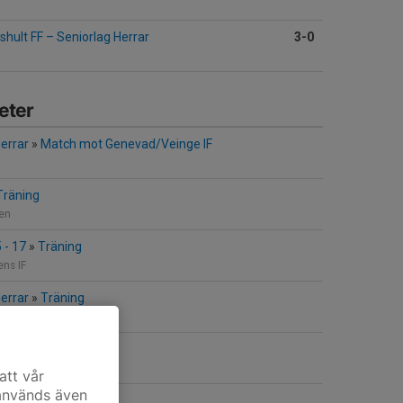
shult FF
–
Seniorlag Herrar
3-0
eter
errar
»
Match mot Genevad/Veinge IF
Träning
len
 - 17
»
Träning
ns IF
errar
»
Träning
 Simlångsdalen
Träning
 Simlångsdalen
att vår
 används även