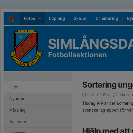
Fotboll
Löpning
Skidor
Orientering
Gy
SIMLÅNGSDA
Fotbollsektionen
Sortering ung
Hem
6 sep 2025
0 komm
Nyheter
Tisdag 9/9 är det sorteri
Våra lag
svenska lag-appen för vår
Kalender
Hjälp med att