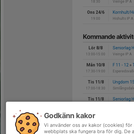
18:30
Veinge IP A
Ons 24/6
Kornhult/Hi
19:00
Hishults IP A
Kommande aktivit
Lör 8/8
Seniorlag H
13:00-15:00
Veinge IP A
Mån 10/8
F 11 - 12
»
17:30-19:00
Esperedsval
Tis 11/8
Ungdom 15
17:00-18:30
Simlångsdale
Tis 11/8
Seniorlag H
18:00-19:30
Breareds IP
Godkänn kakor
Ons 12/8
F 11 - 12
»
18:00-19:30
Breareds IP,
Vi använder oss av kakor (cookies) för 
webbplats ska fungera bra för dig. De