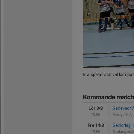
Bra spelat och väl kämpat
Kommande match
Lör 8/8
Genevad/V
13:00
Veinge IP A
Fre 14/8
Seniorlag 
19:00
Simlångsdal