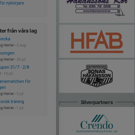
 för nybörjare
r
er från våra lag
vecka
ag Herrar -
2 aug
äsongen
ag Herrar -
26 jul
cupen 31/7 - 2/8
2 -
15 jul
seriematchen för
gen
ag Herrar -
5 jul
torisk träning
Silverpartners
ag Herrar -
1 jul