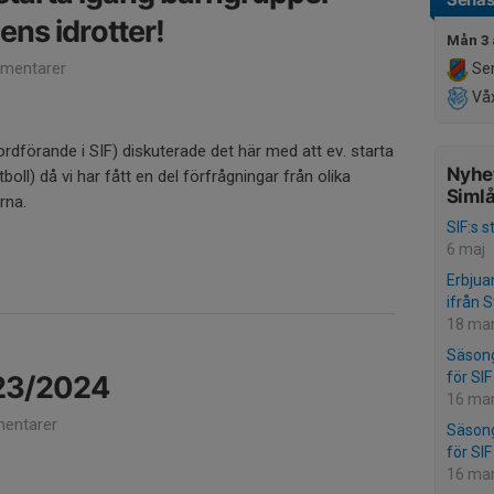
ens idrotter!
Mån 3 
mentarer
Sen
Våx
förande i SIF) diskuterade det här med att ev. starta
Nyhet
boll) då vi har fått en del förfrågningar från olika
Simlå
arna.
SIF:s 
6 maj
Erbjua
ifrån 
18 ma
Säsong
för SIF
23/2024
16 ma
entarer
Säsong
för SIF
16 ma