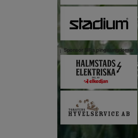
Sponsor SIF:s pingisungdomar