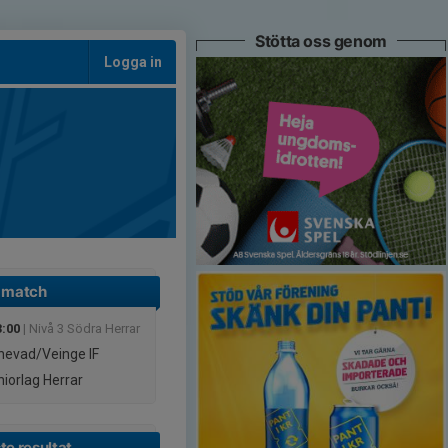
Stötta oss genom
Logga in
 match
3:00
| Nivå 3 Södra Herrar
evad/Veinge IF
iorlag Herrar
te resultat