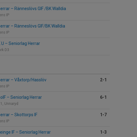
Herrar
–
Ränneslövs GIF /BK Walldia
ens IP
Herrar
–
Ränneslövs GIF/BK Walldia
ens IP
K U
–
Seniorlag Herrar
ark D3
Herrar
–
Våxtorp/Hasslöv
2-1
ens IP
GoIF
–
Seniorlag Herrar
6-1
 1, Unnaryd
Herrar
–
Skottorps IF
1-7
ens IP
einge IF
–
Seniorlag Herrar
1-3