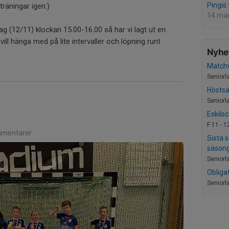
Pingis
träningar igen:)
14 ma
 (12/11) klockan 15.00-16.00 så har vi lagt ut en
 vill hänga med på lite intervaller och löpning runt
Nyhet
Match
Seniorl
Hösts
Seniorl
Eskils
F 11 - 1
mentarer
Sista 
säson
Seniorl
Obliga
Seniorl