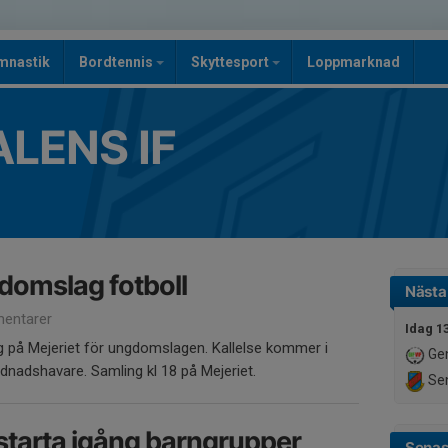
mnastik
Bordtennis
Skyttesport
Loppmarknad
LENS IF
domslag fotboll
Nästa
entarer
Idag 1
ng på Mejeriet för ungdomslagen. Kallelse kommer i
Gen
dnadshavare. Samling kl 18 på Mejeriet.
Sen
 starta igång barngrupper
Senas