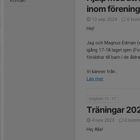
Kontakt
inom förening
13 sep 2024
0 kom
Hej!
Jag och Magnus Edman (ord
igång 17-18 laget igen (Fot
föräldrar till barn i de åldr
Vi känner från...
Läs mer
Ungdom 15 - 17
Träningar 20
4 nov 2023
0 komm
Hej Alla!