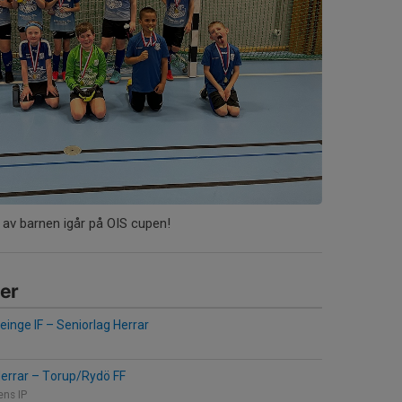
 av barnen igår på OIS cupen!
er
einge IF
–
Seniorlag Herrar
Herrar
–
Torup/Rydö FF
ens IP