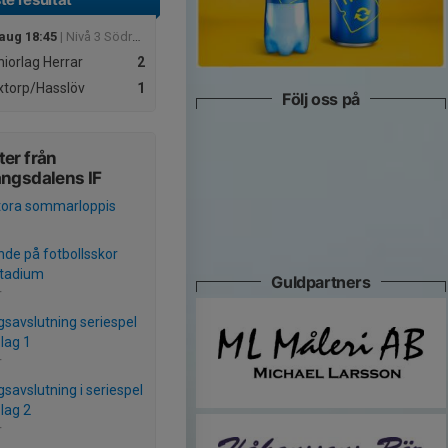
aug 18:45
| Nivå 3 Södra Herrar
iorlag Herrar
2
torp/Hasslöv
1
Följ oss på
er från
ngsdalens IF
stora sommarloppis
nde på fotbollsskor
Stadium
Guldpartners
r
savslutning seriespel
 lag 1
r
savslutning i seriespel
 lag 2
r