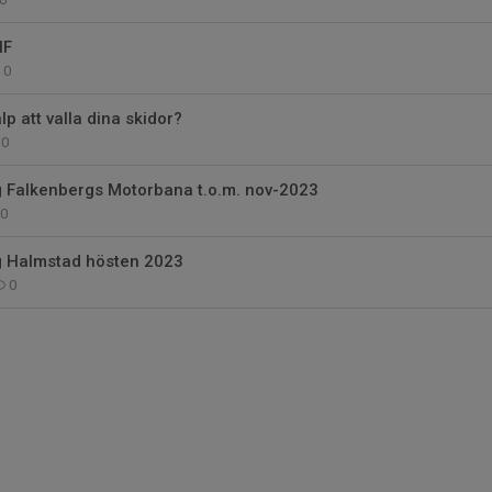
IF
0
p att valla dina skidor?
0
g Falkenbergs Motorbana t.o.m. nov-2023
0
ng Halmstad hösten 2023
0