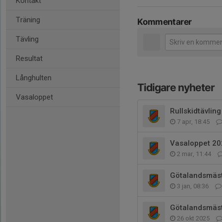
Kontakt
Träning
Kommentarer
Tävling
Resultat
Långhulten
Tidigare nyheter
Vasaloppet
Rullskidtävling
7 apr, 18:45
Vasaloppet 20
2 mar, 11:44
Götalandsmäst
3 jan, 08:36
Götalandsmäst
26 okt 2025