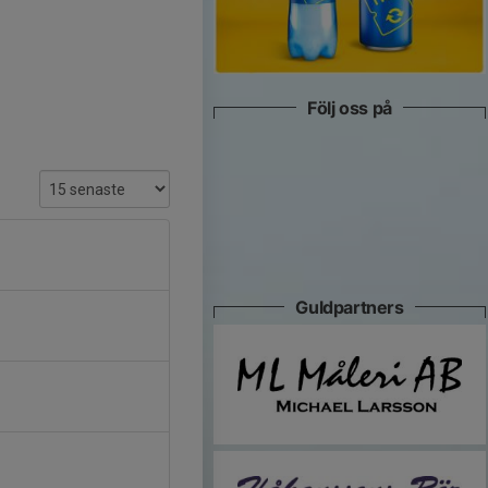
Följ oss på
Guldpartners