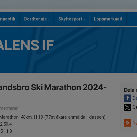
mnastik
Bordtennis
Skyttesport
Loppmarknad
LENS IF
Landsbro Ski Marathon 2024-
Dela 
De
De
mentarer
arathon, 40km, H 19 (77st åkare anmälda i klassen):
Ny
2:59.4
5:11.8