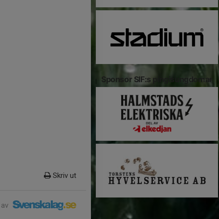
Sponsor SIF:s pingisungdomar
Skriv ut
 av