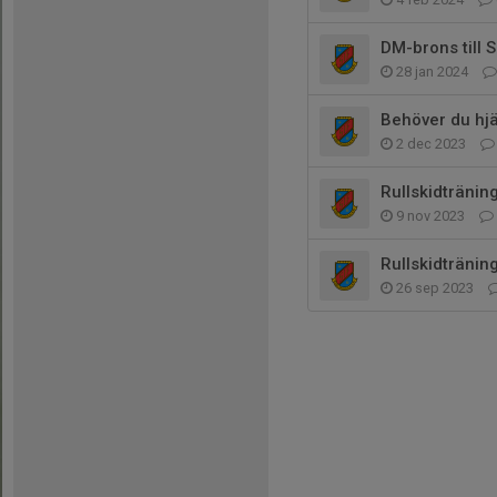
DM-brons till S
28 jan 2024
Behöver du hjäl
2 dec 2023
Rullskidtränin
9 nov 2023
Rullskidträni
26 sep 2023