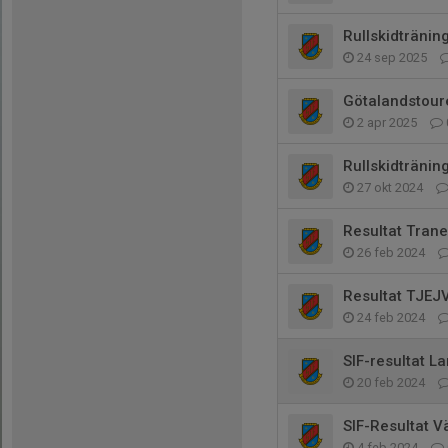
Rullskidtränin
24 sep 2025
Götalandstoure
2 apr 2025
Rullskidtränin
27 okt 2024
Resultat Tran
26 feb 2024
Resultat TJE
24 feb 2024
SIF-resultat 
20 feb 2024
SIF-Resultat 
4 feb 2024