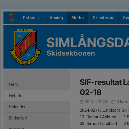
Fotboll
Löpning
Skidor
Orientering
Gy
SIMLÅNGSDA
Skidsektionen
SIF-resultat 
Hem
02-18
Nyheter
20 feb 2024
0 kom
Kalender
2024-02-18 Landsbro Ski M
13 Richard Ahlstedt 1:5
Bildgalleri
33 Simon Lundblad 2:0