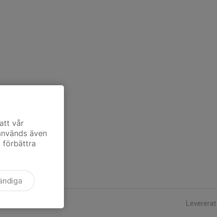
att vår
 används även
t förbättra
ändiga
Levererat