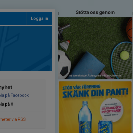
Stötta oss genom
Logga in
nyhet
la på Facebook
la på X
heter via RSS