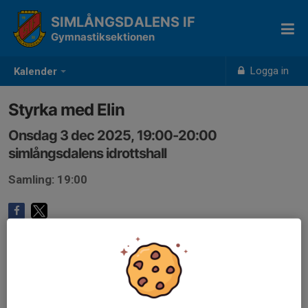
SIMLÅNGSDALENS IF
Gymnastiksektionen
Logga in
Kalender
Styrka med Elin
Onsdag 3 dec 2025, 19:00-20:00
simlångsdalens idrottshall
Samling: 19:00