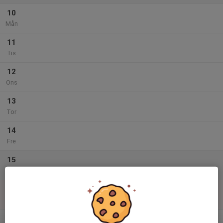
10
Mån
11
Tis
12
Ons
13
Tor
14
Fre
15
Lör
16
Sön
v.34