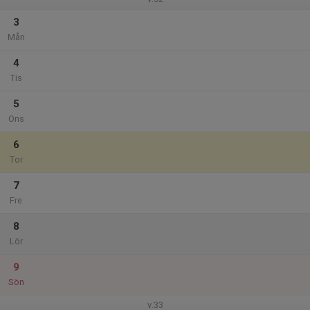
3
Mån
4
Tis
5
Ons
6
Tor
7
Fre
8
Lör
9
Sön
v.33