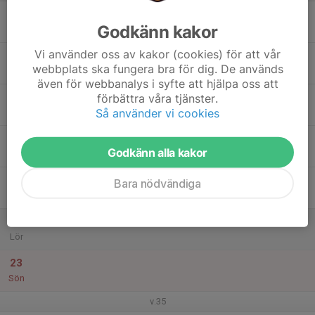
17
Godkänn kakor
Mån
Vi använder oss av kakor (cookies) för att vår
18
webbplats ska fungera bra för dig. De används
Tis
även för webbanalys i syfte att hjälpa oss att
19
förbättra våra tjänster.
Så använder vi cookies
Ons
20
Godkänn alla kakor
Tor
21
Bara nödvändiga
Fre
22
Lör
23
Sön
v.35