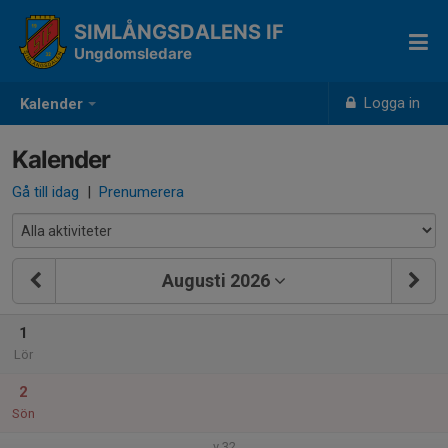
SIMLÅNGSDALENS IF
Ungdomsledare
Logga in
Kalender
Kalender
Gå till idag
|
Prenumerera
Augusti 2026
1
Lör
2
Sön
v.32