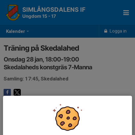
SIMLÅNGSDALENS IF
Ungdom 15 - 17
Logga in
Kalender
Träning på Skedalahed
Onsdag 28 jan, 18:00-19:00
Skedalaheds konstgräs 7-Manna
Samling: 17:45, Skedalahed