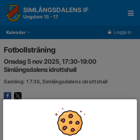
SIMLÅNGSDALENS IF
Ungdom 15 - 17
Logga in
Kalender
Fotbollsträning
Onsdag 5 nov 2025, 17:30-19:00
Simlångsdalens idrottshall
Samling: 17:30, Simlångsdalens idrottshall