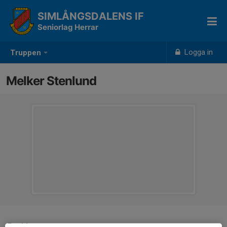
SIMLÅNGSDALENS IF
Seniorlag Herrar
Logga in
Truppen
Melker Stenlund
Position
-