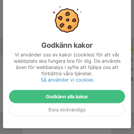
Ålder
19 år
Godkänn kakor
ALLA SERIER
ALLA ÅR
Vi använder oss av kakor (cookies) för att vår
2026
9
0
0
0
webbplats ska fungera bra för dig. De används
även för webbanalys i syfte att hjälpa oss att
2025
17
0
0
0
förbättra våra tjänster.
Så använder vi cookies
Totalt
26
0
0
0
Godkänn alla kakor
Bara nödvändiga