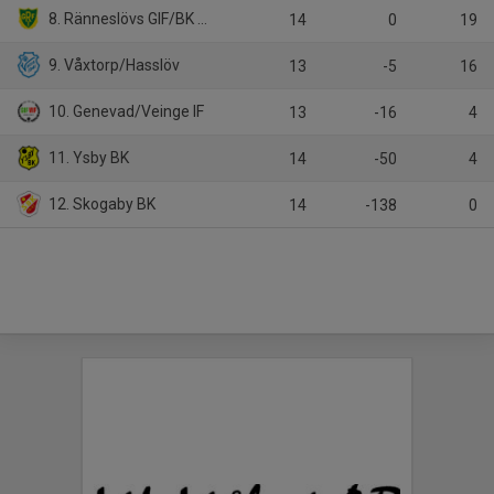
8. Ränneslövs GIF/BK Walldia
14
0
19
9. Våxtorp/Hasslöv
13
-5
16
10. Genevad/Veinge IF
13
-16
4
11. Ysby BK
14
-50
4
12. Skogaby BK
14
-138
0