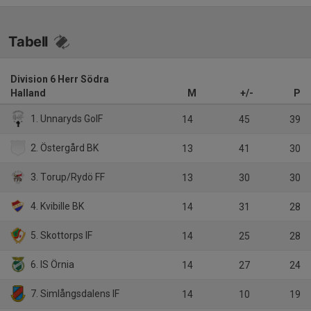
Tabell
Division 6 Herr Södra
Halland
M
+/-
P
1. Unnaryds GoIF
14
45
39
2. Östergård BK
13
41
30
3. Torup/Rydö FF
13
30
30
4. Kvibille BK
14
31
28
5. Skottorps IF
14
25
28
6. IS Örnia
14
27
24
7. Simlångsdalens IF
14
10
19