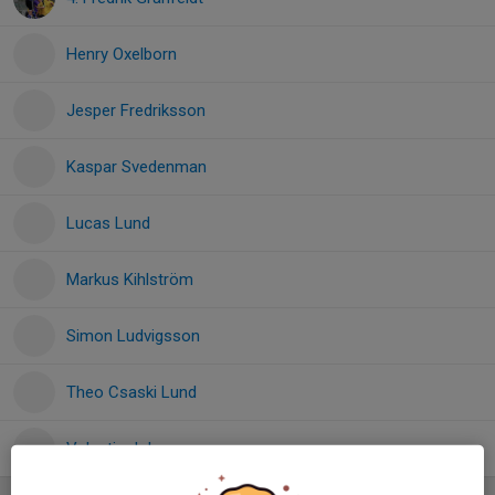
Henry Oxelborn
Jesper Fredriksson
Kaspar Svedenman
Lucas Lund
Markus Kihlström
Simon Ludvigsson
Theo Csaski Lund
Valentin Johansson