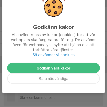
Ledare
Dan Fast
Lagledare
Johan Wedin
Huvudtränare
Godkänn kakor
Vi använder oss av kakor (cookies) för att vår
Magnus Edman
Tränare
webbplats ska fungera bra för dig. De används
även för webbanalys i syfte att hjälpa oss att
förbättra våra tjänster.
Mikael Josefsson
Tränare
Så använder vi cookies
Referat
Godkänn alla kakor
Bara nödvändiga
Inget referat skrivet