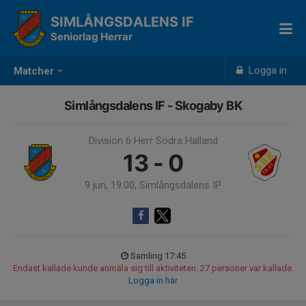
SIMLÅNGSDALENS IF
Seniorlag Herrar
Logga in
Matcher
Simlångsdalens IF - Skogaby BK
Division 6 Herr Södra Halland
13 - 0
9 jun, 19:00, Simlångsdalens IP
Samling 17:45
Endast kallade kunde anmäla sig till aktiviteten. 27 personer var kallade.
Logga in här