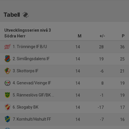
Tabell
Utvecklingsserien nivå 3
Södra Herr
M
+/-
P
1. Trönninge IF B/U
14
28
36
2. Simlångsdalens IF
14
19
25
3. Skottorps IF
14
-6
21
4. Genevad/Veinge IF
14
8
19
5. Ränneslövs GIF/BK Walldia
14
-1
19
6. Skogaby BK
14
-17
17
7. Kornhult/Hishult FF
14
-7
16