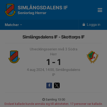
SIMLÅNGSDALENS IF
Seniorlag Herrar
Logga in
Matcher
Simlångsdalens IF - Skottorps IF
Utvecklingsserien nivå 3 Södra
Herr
1 - 1
4 aug 2024, 14:00, Simlångsdalens
IP
Samling 13:00
Endast kallade kunde anmäla sig till aktiviteten. 17 personer var kallade.