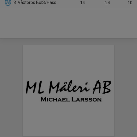
8. Våxtorps BoIS/Hasslövs IS
14
-24
10