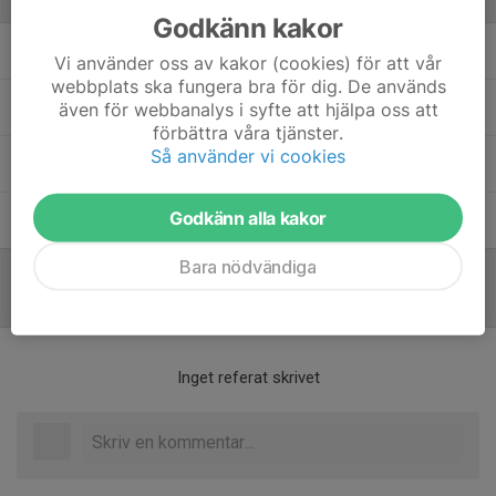
Ledare
Godkänn kakor
Ann-Louise Josefsson
Tränare
Vi använder oss av kakor (cookies) för att vår
webbplats ska fungera bra för dig. De används
Johan Wedin
Huvudtränare
även för webbanalys i syfte att hjälpa oss att
förbättra våra tjänster.
Så använder vi cookies
Mikael Josefsson
Tränare
Godkänn alla kakor
Patrik Birgersson
Ass.tränare
Bara nödvändiga
Referat
Inget referat skrivet