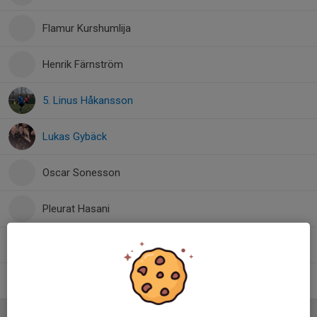
Flamur Kurshumlija
Henrik Färnström
5. Linus Håkansson
Lukas Gybäck
Oscar Sonesson
Pleurat Hasani
Qasem Azadi
Zebastian Edfeldt