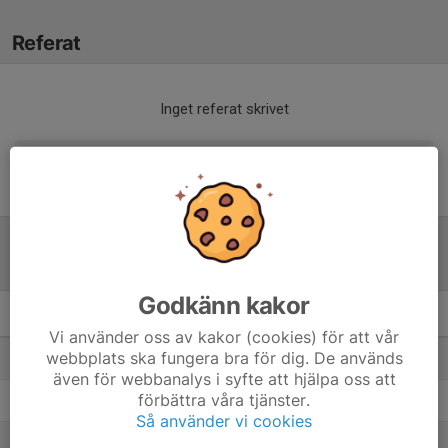
Referat
Inget referat skrivet
Tabell
Godkänn kakor
Flickor 13 år Grupp C Höst
M
+/-
P
Vi använder oss av kakor (cookies) för att vår
webbplats ska fungera bra för dig. De används
1. IF Böljan Falkenberg Vit
8
35
19
även för webbanalys i syfte att hjälpa oss att
förbättra våra tjänster.
2. Lilla Träslövs FF
8
27
16
Så använder vi cookies
3. Simlångsdalens IF
8
0
16