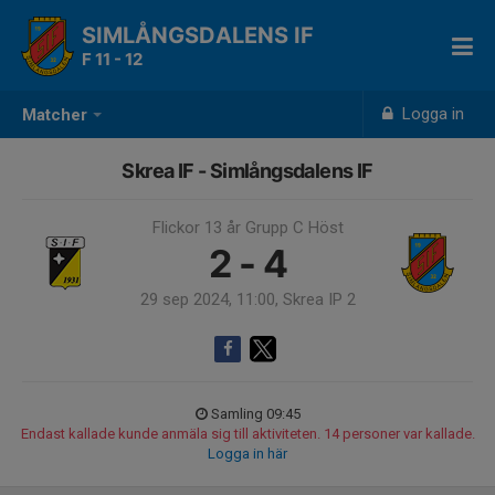
SIMLÅNGSDALENS IF
F 11 - 12
Logga in
Matcher
Skrea IF - Simlångsdalens IF
Flickor 13 år Grupp C Höst
2 - 4
29 sep 2024, 11:00, Skrea IP 2
Samling 09:45
Endast kallade kunde anmäla sig till aktiviteten. 14 personer var kallade.
Logga in här