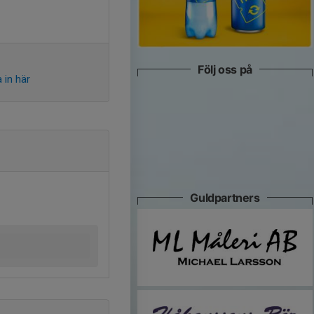
Följ oss på
 in här
Guldpartners