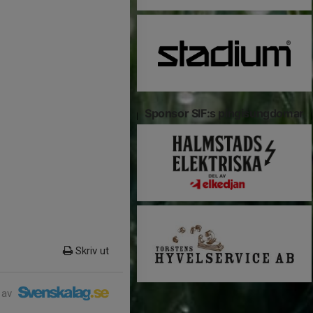
Sponsor SIF:s pingisungdomar
Skriv ut
 av