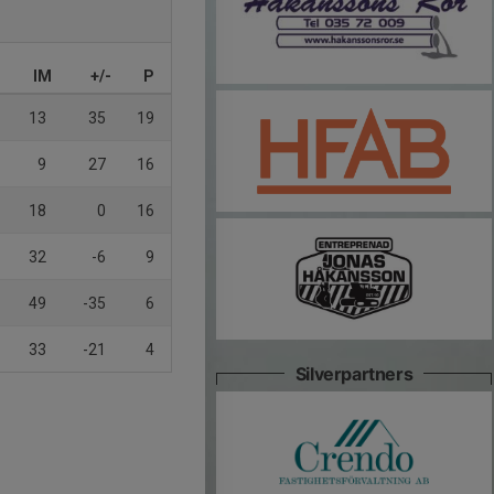
IM
+/-
P
13
35
19
9
27
16
18
0
16
32
-6
9
49
-35
6
33
-21
4
Silverpartners