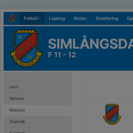
Fotboll
Löpning
Skidor
Orientering
Gy
SIMLÅNGSDA
F 11 - 12
Hem
Nyheter
Matcher
Statistik