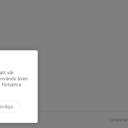
att vår
 används även
t förbättra
ändiga
Levererat