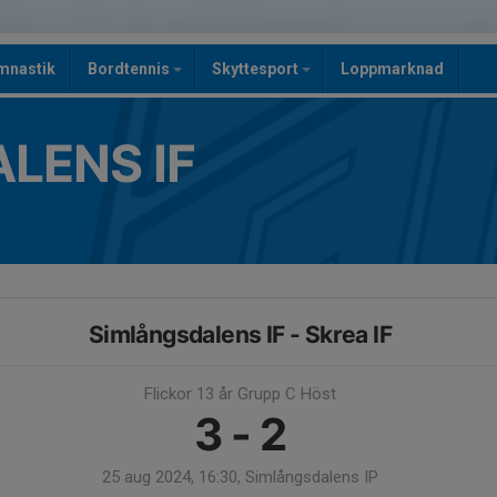
mnastik
Bordtennis
Skyttesport
Loppmarknad
LENS IF
Simlångsdalens IF - Skrea IF
Flickor 13 år Grupp C Höst
3 - 2
25 aug 2024, 16:30, Simlångsdalens IP