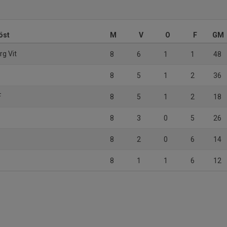
öst
M
V
O
F
GM
rg Vit
8
6
1
1
48
8
5
1
2
36
F
8
5
1
2
18
8
3
0
5
26
8
2
0
6
14
8
1
1
6
12