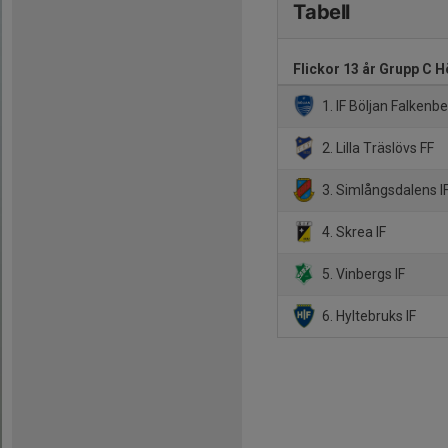
Tabell
Flickor 13 år Grupp C H
1. IF Böljan Falkenbe
2. Lilla Träslövs FF
3. Simlångsdalens I
4. Skrea IF
5. Vinbergs IF
6. Hyltebruks IF