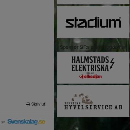
Sponsor SIF:s pingisungdomar
Skriv ut
 av