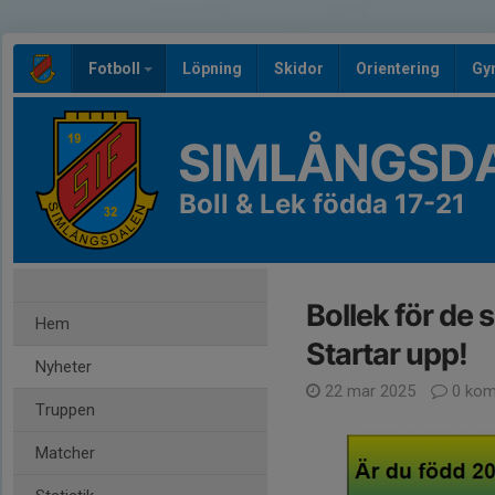
Fotboll
Löpning
Skidor
Orientering
Gy
SIMLÅNGSDA
Boll & Lek födda 17-21
Bollek för de
Hem
Startar upp!
Nyheter
22 mar 2025
0 kom
Truppen
Matcher