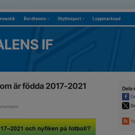
mnastik
Bordtennis
Skyttesport
Loppmarknad
LENS IF
 som är födda 2017-2021
Dela 
De
De
mentarer
Ny