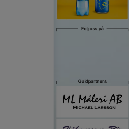
Följ oss på
Guldpartners