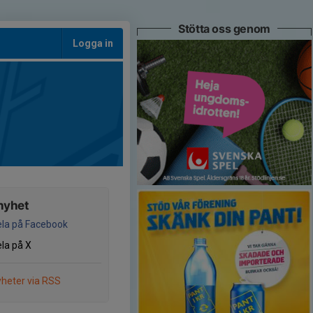
Stötta oss genom
Logga in
nyhet
la på Facebook
la på X
heter via RSS