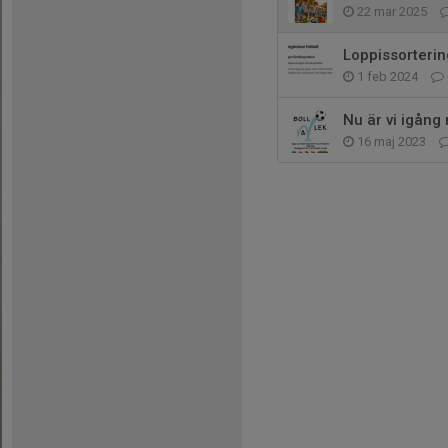
22 mar 2025
Loppissorterin
1 feb 2024
Nu är vi igång 
16 maj 2023