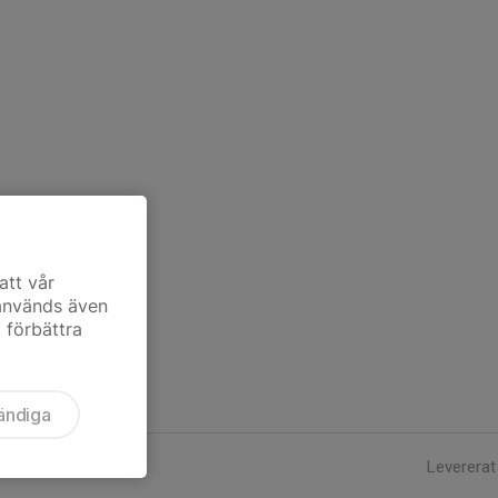
att vår
 används även
t förbättra
ändiga
Levererat