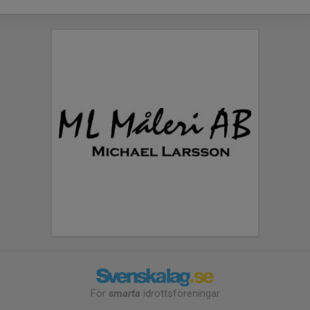
För
smarta
idrottsföreningar