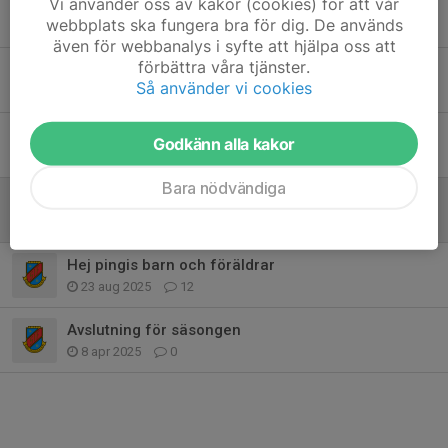
Vi använder oss av kakor (cookies) för att vår
Ny tävling 30 november- nya möjligheter
webbplats ska fungera bra för dig. De används
2 nov 2025
5
även för webbanalys i syfte att hjälpa oss att
förbättra våra tjänster.
Seriespel
Så använder vi cookies
1 nov 2025
0
Tävling 2 november för ALLA.
Godkänn alla kakor
11 okt 2025
0
Bara nödvändiga
Tävling i Halmstad arena 11 okt
7 sep 2025
1
Hej pingis barn och föräldrar
23 aug 2025
12
Avslutning för säsongen
8 apr 2025
0