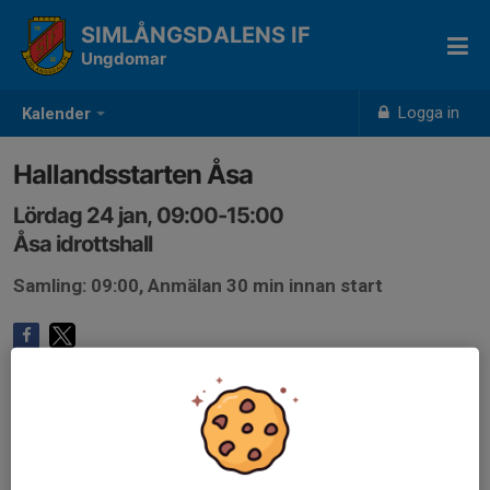
SIMLÅNGSDALENS IF
Ungdomar
Logga in
Kalender
Hallandsstarten Åsa
Lördag 24 jan, 09:00-15:00
Åsa idrottshall
Samling: 09:00, Anmälan 30 min innan start