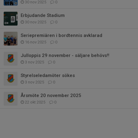
30 nov 2025
0
Erbjudande Stadium
30 nov 2025
0
Seriepremiären i bordtennis avklarad
16 nov 2025
0
Julloppis 29 november - säljare behövs!!
3 nov 2025
0
Styrelseledamöter sökes
3 nov 2025
0
Årsmöte 20 november 2025
22 okt 2025
0