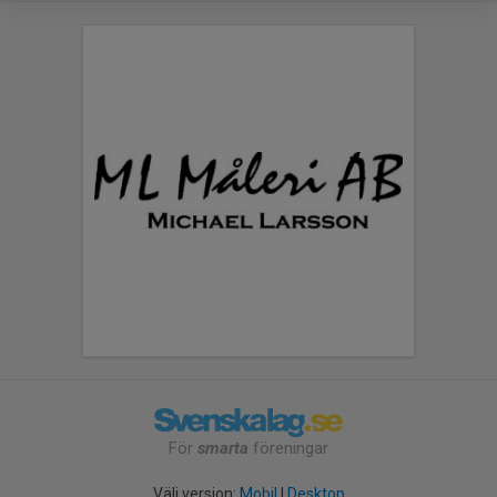
För
smarta
föreningar
Välj version:
Mobil
|
Desktop