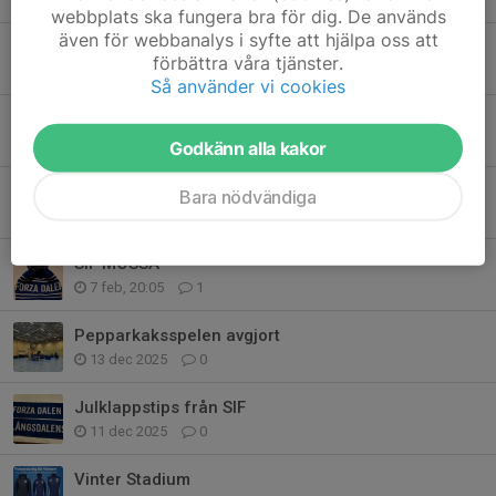
webbplats ska fungera bra för dig. De används
även för webbanalys i syfte att hjälpa oss att
Säsongsavslutning i seriespel för SIF lag 2
förbättra våra tjänster.
16 mar, 20:11
0
Så använder vi cookies
Pingis för nybörjare
14 mar, 16:22
0
Godkänn alla kakor
Säsongens sista Hallandsstarten avklarad
Bara nödvändiga
9 mar, 22:06
0
SIF MÖSSA
7 feb, 20:05
1
Pepparkaksspelen avgjort
13 dec 2025
0
Julklappstips från SIF
11 dec 2025
0
Vinter Stadium